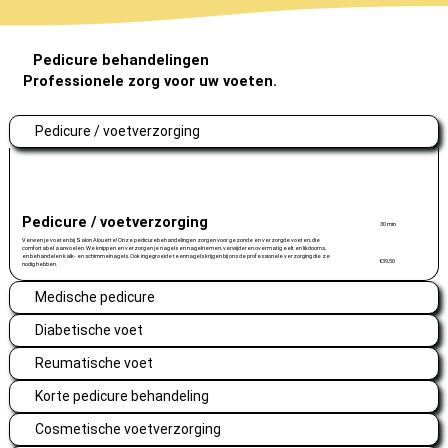
Pedicure behandelingen
Professionele zorg voor uw voeten.
Pedicure / voetverzorging
Pedicure / voetverzorging
30 min
Verwen je voeten bij Salon Alouette! Onze pedicurebehandelingen zorgen voor gezonde en verzorgde voeten, die
comfortabel aanvoelen. We knippen en verzorgen je nagels en nagelriemen, verwijderen overmatig eelt en likdoorns,
en behandelen kalk- en schimmelnagels. Ook ingegroeide teennagels krijgen bij ons de professionele verzorging die ze
€39,50
nodig hebben.
Medische pedicure
Diabetische voet
Reumatische voet
Korte pedicure behandeling
Cosmetische voetverzorging