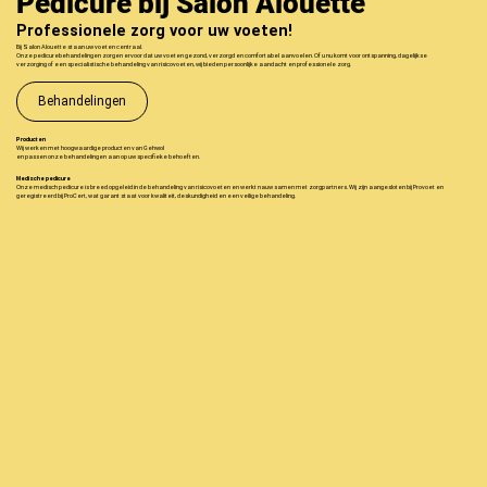
Pedicure bij Salon Alouette
Professionele zorg voor uw voeten!
Bij Salon Alouette staan uw voeten centraal.
Onze pedicurebehandelingen zorgen ervoor dat uw voeten gezond, verzorgd en comfortabel aanvoelen. Of u nu komt voor ontspanning, dagelijkse
verzorging of een specialistische behandeling van risicovoeten, wij bieden persoonlijke aandacht en professionele zorg.
Behandelingen
Producten
Wij werken met hoogwaardige producten van Gehwol
en passen onze behandelingen aan op uw specifieke behoeften.
Medische pedicure
Onze medisch pedicure is breed opgeleid in de behandeling van risicovoeten en werkt nauw samen met zorgpartners. Wij zijn aangesloten bij Provoet en
geregistreerd bij ProCert, wat garant staat voor kwaliteit, deskundigheid en een veilige behandeling.