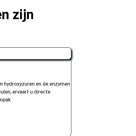
n zijn
van hydroxyzuren en de enzymen
len, ervaart u directe
npak.