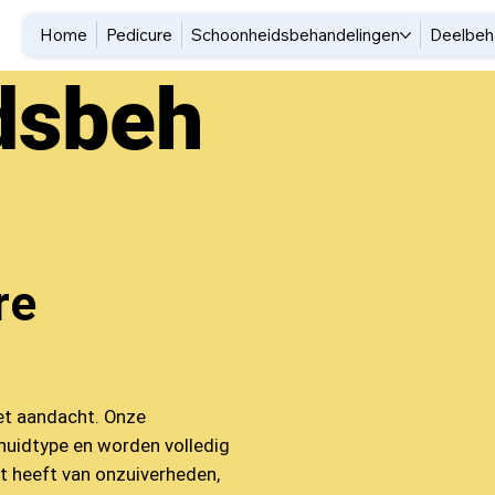
Home
Pedicure
Schoonheidsbehandelingen
Deelbeh
dsbeh
re
met aandacht. Onze
huidtype en worden volledig
t heeft van onzuiverheden,